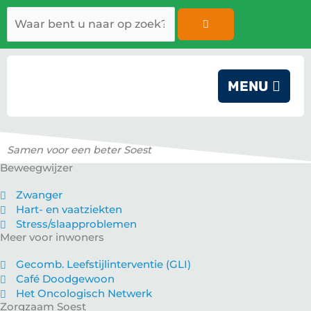
Ga
Zoeken
naar
de
inhoud
MENU
Samen voor een beter Soest
Beweegwijzer
Zwanger
Hart- en vaatziekten
Stress/slaapproblemen
Meer voor inwoners
Gecomb. Leefstijlinterventie (GLI)
Café Doodgewoon
Het Oncologisch Netwerk
Zorgzaam Soest