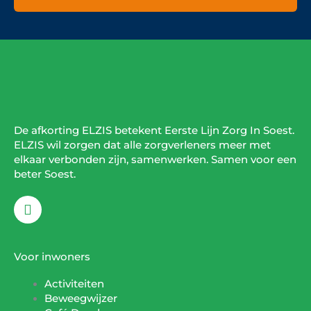
De afkorting ELZIS betekent Eerste Lijn Zorg In Soest.
ELZIS wil zorgen dat alle zorgverleners meer met
elkaar verbonden zijn, samenwerken. Samen voor een
beter Soest.
F
a
c
e
b
Voor inwoners
o
o
Activiteiten
k
Beweegwijzer