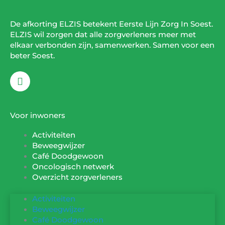
De afkorting ELZIS betekent Eerste Lijn Zorg In Soest.
ELZIS wil zorgen dat alle zorgverleners meer met
elkaar verbonden zijn, samenwerken. Samen voor een
beter Soest.
F
a
c
e
b
Voor inwoners
o
o
Activiteiten
k
Beweegwijzer
Café Doodgewoon
Oncologisch netwerk
Overzicht zorgverleners
Activiteiten
Beweegwijzer
Café Doodgewoon