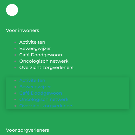
F
a
c
e
b
Voor inwoners
o
o
Activiteiten
k
Beweegwijzer
Café Doodgewoon
Oncologisch netwerk
Overzicht zorgverleners
Activiteiten
Beweegwijzer
Café Doodgewoon
Oncologisch netwerk
Overzicht zorgverleners
Voor zorgverleners