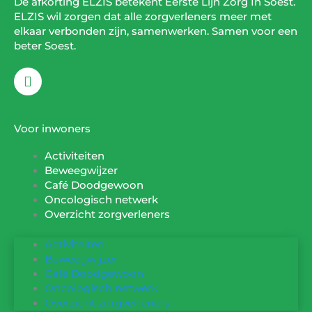
De afkorting ELZIS betekent Eerste Lijn Zorg In Soest.
ELZIS wil zorgen dat alle zorgverleners meer met
elkaar verbonden zijn, samenwerken. Samen voor een
beter Soest.
F
a
c
e
b
Voor inwoners
o
o
Activiteiten
k
Beweegwijzer
Café Doodgewoon
Oncologisch netwerk
Overzicht zorgverleners
Activiteiten
Beweegwijzer
Café Doodgewoon
Oncologisch netwerk
Overzicht zorgverleners