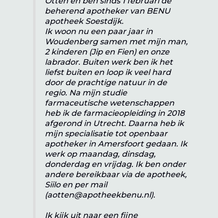
Otten en ben sinds 1 februari de
beherend apotheker van BENU
apotheek Soestdijk.
Ik woon nu een paar jaar in
Woudenberg samen met mijn man,
2 kinderen (Jip en Fien) en onze
labrador. Buiten werk ben ik het
liefst buiten en loop ik veel hard
door de prachtige natuur in de
regio. Na mijn studie
farmaceutische wetenschappen
heb ik de farmacieopleiding in 2018
afgerond in Utrecht. Daarna heb ik
mijn specialisatie tot openbaar
apotheker in Amersfoort gedaan. Ik
werk op maandag, dinsdag,
donderdag en vrijdag. Ik ben onder
andere bereikbaar via de apotheek,
Siilo en per mail
(aotten@apotheekbenu.nl).
Ik kijk uit naar een fijne