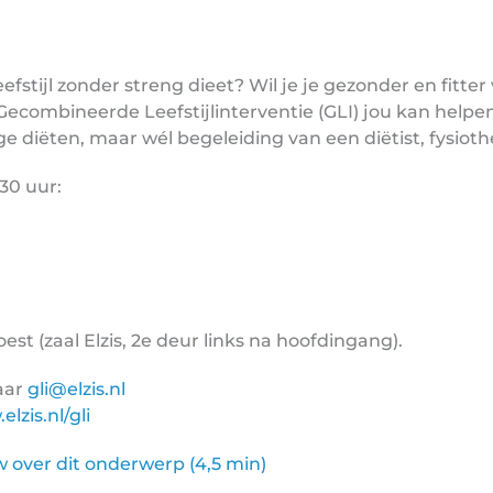
fstijl zonder streng dieet? Wil je je gezonder en fitte
Gecombineerde Leefstijlinterventie (GLI) jou kan hel
nge diëten, maar wél begeleiding van een diëtist, fysioth
.30 uur
:
est (zaal Elzis, 2e deur links na hoofdingang).
aar
gli@elzis.nl
lzis.nl/gli
ew over dit onderwerp (4,5 min)