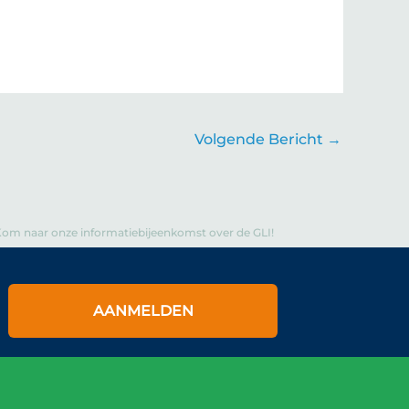
Volgende Bericht
→
om naar onze informatiebijeenkomst over de GLI!
AANMELDEN