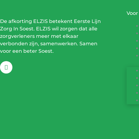
Voor
De afkorting ELZIS betekent Eerste Lijn
Zorg In Soest. ELZIS wil zorgen dat alle
zorgverleners meer met elkaar
verbonden zijn, samenwerken. Samen
voor een beter Soest.
F
a
c
e
b
o
o
k