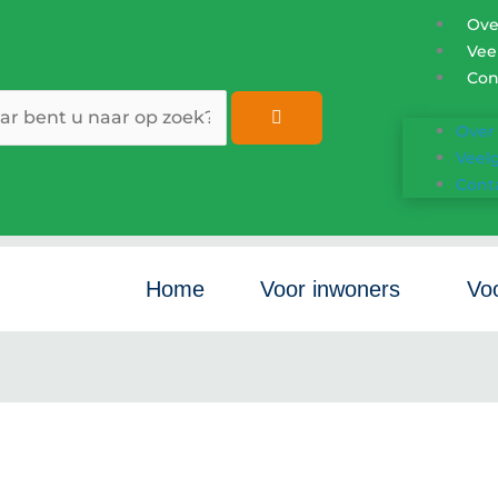
Over
Vee
Con
ken
Over 
Veel
Cont
Home
Voor inwoners
Voo