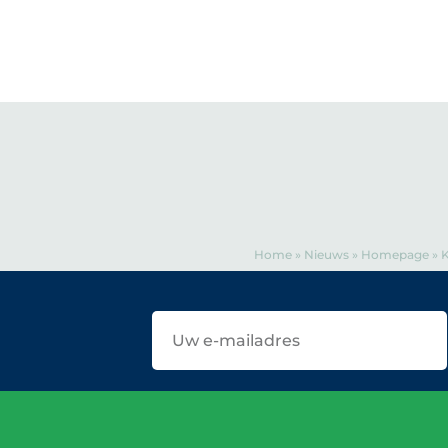
Home
»
Nieuws
»
Homepage
»
K
E-
mailadres