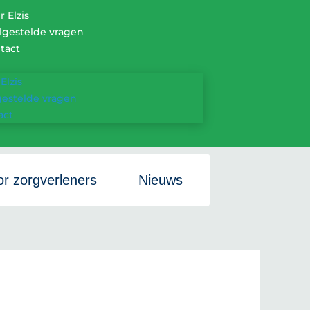
 Elzis
lgestelde vragen
tact
Elzis
gestelde vragen
act
r zorgverleners
Nieuws