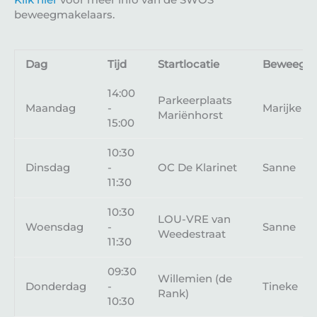
Klik hier
voor meer info van de SWOS
beweegmakelaars.
Dag
Tijd
Startlocatie
Beweegma
14:00
Parkeerplaats
Maandag
-
Marijke
Mariënhorst
15:00
10:30
Dinsdag
-
OC De Klarinet
Sanne
11:30
10:30
LOU-VRE van
Woensdag
-
Sanne
Weedestraat
11:30
09:30
Willemien (de
Donderdag
-
Tineke
Rank)
10:30