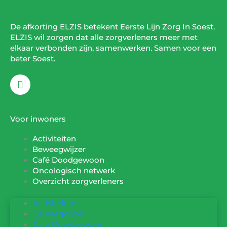
De afkorting ELZIS betekent Eerste Lijn Zorg In Soest.
ELZIS wil zorgen dat alle zorgverleners meer met
elkaar verbonden zijn, samenwerken. Samen voor een
beter Soest.
F
a
c
e
b
Voor inwoners
o
o
Activiteiten
k
Beweegwijzer
Café Doodgewoon
Oncologisch netwerk
Overzicht zorgverleners
Activiteiten
Beweegwijzer
Café Doodgewoon